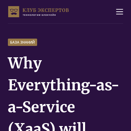
П
е
р
е
й
БАЗА ЗНАНИЙ
т
и
Why
к
с
Everything-as-
у
т
и
a-Service
(XaaS) will